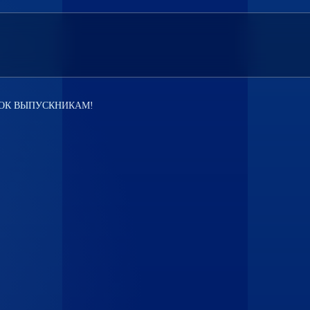
Contacts
Accreditation
РОК ВЫПУСКНИКАМ!
info@newwavecontest.ru