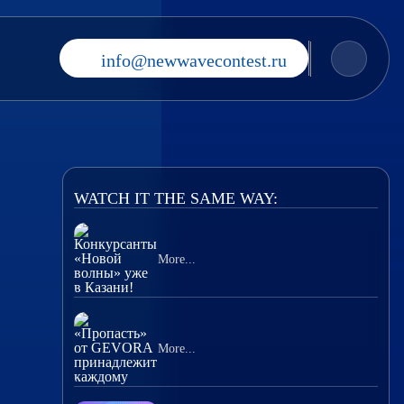
info@newwavecontest.ru
WATCH IT THE SAME WAY:
More...
More...